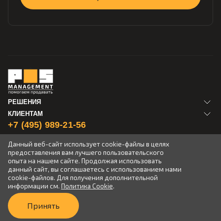
РЕШЕНИЯ
КЛИЕНТАМ
+7 (495) 989-21-56
+7 (812) 612-49-89
Данный веб-сайт использует cookie-файлы в целях
предоставления вам лучшего пользовательского
info@posmanagement.ru
опыта на нашем сайте. Продолжая использовать
данный сайт, вы соглашаетесь с использованием нами
cookie-файлов. Для получения дополнительной
информации см.
Политика Cookie
.
Политика конфиденциальности
Принять
© 2026 ООО «Пи.О.эС Менеджмент»